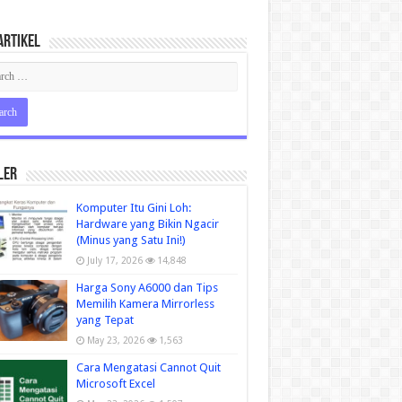
Artikel
ler
Komputer Itu Gini Loh:
Hardware yang Bikin Ngacir
(Minus yang Satu Ini!)
July 17, 2026
14,848
Harga Sony A6000 dan Tips
Memilih Kamera Mirrorless
yang Tepat
May 23, 2026
1,563
Cara Mengatasi Cannot Quit
Microsoft Excel