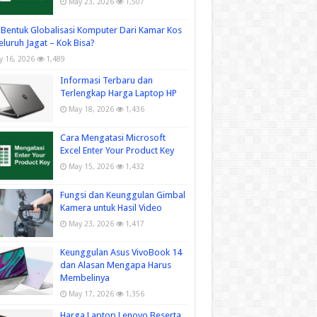
May 23, 2026
1,507
Bentuk Globalisasi Komputer Dari Kamar Kos
eluruh Jagat – Kok Bisa?
ly 16, 2026
1,489
Informasi Terbaru dan
Terlengkap Harga Laptop HP
May 18, 2026
1,436
Cara Mengatasi Microsoft
Excel Enter Your Product Key
May 15, 2026
1,432
Fungsi dan Keunggulan Gimbal
Kamera untuk Hasil Video
May 23, 2026
1,417
Keunggulan Asus VivoBook 14
dan Alasan Mengapa Harus
Membelinya
May 17, 2026
1,356
Harga Laptop Lenovo Beserta