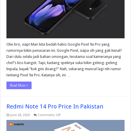
Penasaran
Ini
Oke bro, siap! Mari kita bedah habis Google Pixel 9a Pro yang
rumornya bikin penasaran ini. Google Pixel, siapa sih yang gak kenal?
Dari dulu selalu jadi bahan omongan, terutama soal kameranya yang
chef’s kiss banget. Tapi, kadang speknya suka bikin geleng-geleng
kepala, kayak “kok gini doang?” Nah, sekarang muncul lagi nih rumor
tentang Pixel 9a Pro. Katanya sih, ini …
Read More »
Redmi Note 14 Pro Price In Pakistan
on
June 28, 2026
Comments Off
Redmi
Note
14
Pro