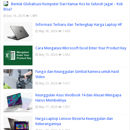
Bentuk Globalisasi Komputer Dari Kamar Kos ke Seluruh Jagat – Kok
Bisa?
July 16, 2026
1,489
Informasi Terbaru dan Terlengkap Harga Laptop HP
May 18, 2026
1,436
Cara Mengatasi Microsoft Excel Enter Your Product Key
May 15, 2026
1,432
Fungsi dan Keunggulan Gimbal Kamera untuk Hasil
Video
May 23, 2026
1,417
Keunggulan Asus VivoBook 14 dan Alasan Mengapa
Harus Membelinya
May 17, 2026
1,357
Harga Laptop Lenovo Beserta Keunggulan dan
Kekurangannya