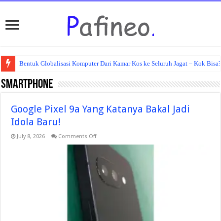
Bentuk Globalisasi Komputer Dari Kamar Kos ke Seluruh Jagat – Kok Bisa
Smartphone
Google Pixel 9a Yang Katanya Bakal Jadi
Idola Baru!
on
July 8, 2026
Comments Off
Google
Pixel
9a
Yang
Katanya
Bakal
Jadi
Idola
Baru!