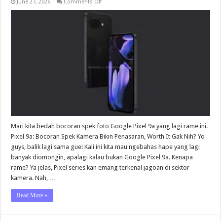
on
June 27, 2026
Comments Off
Google
Pixel
9a
Photos
Specs
Leak
Mari kita bedah bocoran spek foto Google Pixel 9a yang lagi rame ini.
Pixel 9a: Bocoran Spek Kamera Bikin Penasaran, Worth It Gak Nih? Yo
guys, balik lagi sama gue! Kali ini kita mau ngebahas hape yang lagi
banyak diomongin, apalagi kalau bukan Google Pixel 9a. Kenapa
rame? Ya jelas, Pixel series kan emang terkenal jagoan di sektor
kamera. Nah, …
Read More »