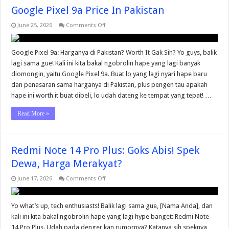
Google Pixel 9a Price In Pakistan
on
June 25, 2026
Comments Off
Google
Pixel
9a
Price
Google Pixel 9a: Harganya di Pakistan? Worth It Gak Sih? Yo guys, balik
In
lagi sama gue! Kali ini kita bakal ngobrolin hape yang lagi banyak
Pakistan
diomongin, yaitu Google Pixel 9a. Buat lo yang lagi nyari hape baru
dan penasaran sama harganya di Pakistan, plus pengen tau apakah
hape ini worth it buat dibeli, lo udah dateng ke tempat yang tepat! …
Read More »
Redmi Note 14 Pro Plus: Goks Abis! Spek
Dewa, Harga Merakyat?
on
June 17, 2026
Comments Off
Redmi
Note
14
Pro
Yo what’s up, tech enthusiasts! Balik lagi sama gue, [Nama Anda], dan
Plus:
kali ini kita bakal ngobrolin hape yang lagi hype banget: Redmi Note
Goks
Abis!
14 Pro Plus. Udah pada denger kan rumornya? Katanya sih speknya