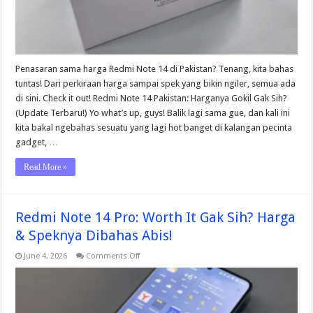
Penasaran sama harga Redmi Note 14 di Pakistan? Tenang, kita bahas
tuntas! Dari perkiraan harga sampai spek yang bikin ngiler, semua ada
di sini. Check it out! Redmi Note 14 Pakistan: Harganya Gokil Gak Sih?
(Update Terbaru!) Yo what’s up, guys! Balik lagi sama gue, dan kali ini
kita bakal ngebahas sesuatu yang lagi hot banget di kalangan pecinta
gadget, …
Read More »
Redmi Note 14 Pro: Worth It Gak Sih? Harga
& Speknya Dibahas Abis!
on
June 4, 2026
Comments Off
Redmi
Note
14
Pro:
Worth
It