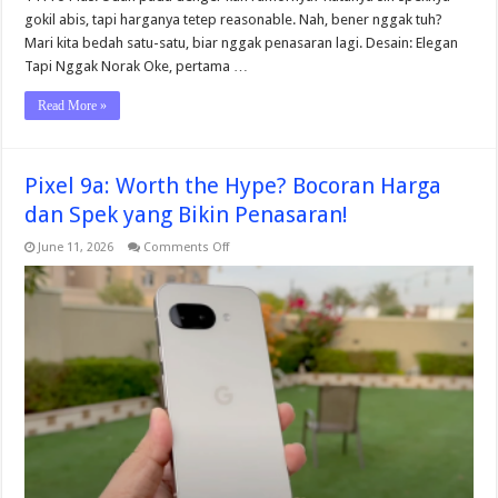
Spek
gokil abis, tapi harganya tetep reasonable. Nah, bener nggak tuh?
Dewa,
Harga
Mari kita bedah satu-satu, biar nggak penasaran lagi. Desain: Elegan
Merakyat?
Tapi Nggak Norak Oke, pertama …
Read More »
Pixel 9a: Worth the Hype? Bocoran Harga
dan Spek yang Bikin Penasaran!
on
June 11, 2026
Comments Off
Pixel
9a:
Worth
the
Hype?
Bocoran
Harga
dan
Spek
yang
Bikin
Penasaran!