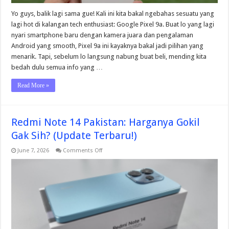
Yo guys, balik lagi sama gue! Kali ini kita bakal ngebahas sesuatu yang
lagi hot di kalangan tech enthusiast: Google Pixel 9a. Buat lo yang lagi
nyari smartphone baru dengan kamera juara dan pengalaman
Android yang smooth, Pixel 9a ini kayaknya bakal jadi pilihan yang
menarik. Tapi, sebelum lo langsung nabung buat beli, mending kita
bedah dulu semua info yang …
Read More »
Redmi Note 14 Pakistan: Harganya Gokil
Gak Sih? (Update Terbaru!)
on
June 7, 2026
Comments Off
Redmi
Note
14
Pakistan:
Harganya
Gokil
Gak
Sih?
(Update
Terbaru!)