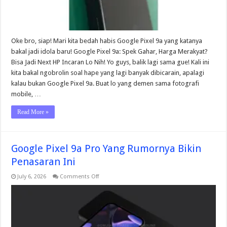
Oke bro, siap! Mari kita bedah habis Google Pixel 9a yang katanya
bakal jadi idola baru! Google Pixel 9a: Spek Gahar, Harga Merakyat?
Bisa Jadi Next HP Incaran Lo Nih! Yo guys, balik lagi sama gue! Kali ini
kita bakal ngobrolin soal hape yang lagi banyak dibicarain, apalagi
kalau bukan Google Pixel 9a. Buat lo yang demen sama fotografi
mobile, …
Read More »
Google Pixel 9a Pro Yang Rumornya Bikin
Penasaran Ini
on
July 6, 2026
Comments Off
Google
Pixel
9a
Pro
Yang
Rumornya
Bikin