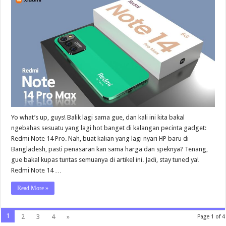
14
Pro
di
Bangladesh
Worth
It
Gak
Sih?
(Harga
&
Spek
Dibahas
Tuntas!)
Yo what’s up, guys! Balik lagi sama gue, dan kali ini kita bakal
ngebahas sesuatu yang lagi hot banget di kalangan pecinta gadget:
Redmi Note 14 Pro. Nah, buat kalian yang lagi nyari HP baru di
Bangladesh, pasti penasaran kan sama harga dan speknya? Tenang,
gue bakal kupas tuntas semuanya di artikel ini. Jadi, stay tuned ya!
Redmi Note 14 …
Read More »
1
2
3
4
»
Page 1 of 4