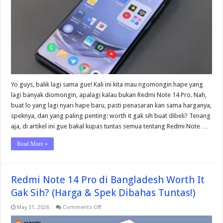
Gak
Sih?
Harga
&
Speknya
Dibahas
Abis!
Yo guys, balik lagi sama gue! Kali ini kita mau ngomongin hape yang
lagi banyak diomongin, apalagi kalau bukan Redmi Note 14 Pro. Nah,
buat lo yang lagi nyari hape baru, pasti penasaran kan sama harganya,
speknya, dan yang paling penting: worth it gak sih buat dibeli? Tenang
aja, di artikel ini gue bakal kupas tuntas semua tentang Redmi Note …
Read More »
Redmi Note 14 Pro di Bangladesh Worth It
Gak Sih? (Harga & Spek Dibahas Tuntas!)
on
May 31, 2026
Comments Off
Redmi
Note