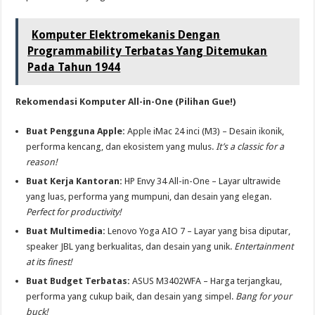
Komputer Elektromekanis Dengan
Programmability Terbatas Yang Ditemukan
Pada Tahun 1944
Rekomendasi Komputer All-in-One (Pilihan Gue!)
Buat Pengguna Apple:
Apple iMac 24 inci (M3) – Desain ikonik,
performa kencang, dan ekosistem yang mulus.
It’s a classic for a
reason!
Buat Kerja Kantoran:
HP Envy 34 All-in-One – Layar ultrawide
yang luas, performa yang mumpuni, dan desain yang elegan.
Perfect for productivity!
Buat Multimedia:
Lenovo Yoga AIO 7 – Layar yang bisa diputar,
speaker JBL yang berkualitas, dan desain yang unik.
Entertainment
at its finest!
Buat Budget Terbatas:
ASUS M3402WFA – Harga terjangkau,
performa yang cukup baik, dan desain yang simpel.
Bang for your
buck!