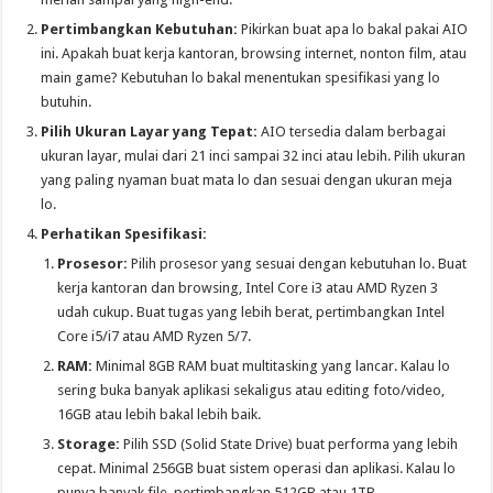
Pertimbangkan Kebutuhan:
Pikirkan buat apa lo bakal pakai AIO
ini. Apakah buat kerja kantoran, browsing internet, nonton film, atau
main game? Kebutuhan lo bakal menentukan spesifikasi yang lo
butuhin.
Pilih Ukuran Layar yang Tepat:
AIO tersedia dalam berbagai
ukuran layar, mulai dari 21 inci sampai 32 inci atau lebih. Pilih ukuran
yang paling nyaman buat mata lo dan sesuai dengan ukuran meja
lo.
Perhatikan Spesifikasi:
Prosesor:
Pilih prosesor yang sesuai dengan kebutuhan lo. Buat
kerja kantoran dan browsing, Intel Core i3 atau AMD Ryzen 3
udah cukup. Buat tugas yang lebih berat, pertimbangkan Intel
Core i5/i7 atau AMD Ryzen 5/7.
RAM:
Minimal 8GB RAM buat multitasking yang lancar. Kalau lo
sering buka banyak aplikasi sekaligus atau editing foto/video,
16GB atau lebih bakal lebih baik.
Storage:
Pilih SSD (Solid State Drive) buat performa yang lebih
cepat. Minimal 256GB buat sistem operasi dan aplikasi. Kalau lo
punya banyak file, pertimbangkan 512GB atau 1TB.