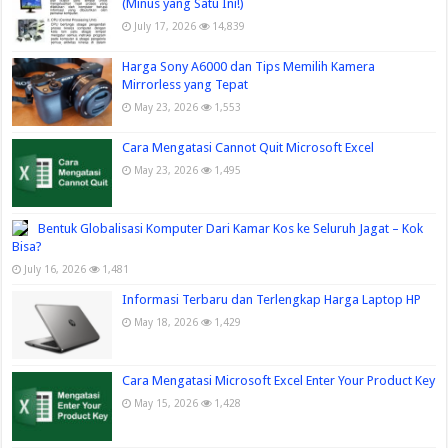
(Minus yang Satu Ini!)
July 17, 2026
14,839
Harga Sony A6000 dan Tips Memilih Kamera
Mirrorless yang Tepat
May 23, 2026
1,553
Cara Mengatasi Cannot Quit Microsoft Excel
May 23, 2026
1,495
Bentuk Globalisasi Komputer Dari Kamar Kos ke Seluruh Jagat – Kok
Bisa?
July 16, 2026
1,481
Informasi Terbaru dan Terlengkap Harga Laptop HP
May 18, 2026
1,429
Cara Mengatasi Microsoft Excel Enter Your Product Key
May 15, 2026
1,428