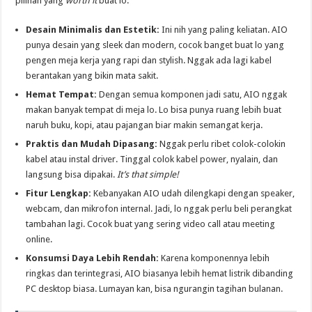
pilihan yang
worth it
buat lo:
Desain Minimalis dan Estetik:
Ini nih yang paling keliatan. AIO
punya desain yang sleek dan modern, cocok banget buat lo yang
pengen meja kerja yang rapi dan stylish. Nggak ada lagi kabel
berantakan yang bikin mata sakit.
Hemat Tempat:
Dengan semua komponen jadi satu, AIO nggak
makan banyak tempat di meja lo. Lo bisa punya ruang lebih buat
naruh buku, kopi, atau pajangan biar makin semangat kerja.
Praktis dan Mudah Dipasang:
Nggak perlu ribet colok-colokin
kabel atau instal driver. Tinggal colok kabel power, nyalain, dan
langsung bisa dipakai.
It’s that simple!
Fitur Lengkap:
Kebanyakan AIO udah dilengkapi dengan speaker,
webcam, dan mikrofon internal. Jadi, lo nggak perlu beli perangkat
tambahan lagi. Cocok buat yang sering video call atau meeting
online.
Konsumsi Daya Lebih Rendah:
Karena komponennya lebih
ringkas dan terintegrasi, AIO biasanya lebih hemat listrik dibanding
PC desktop biasa. Lumayan kan, bisa ngurangin tagihan bulanan.