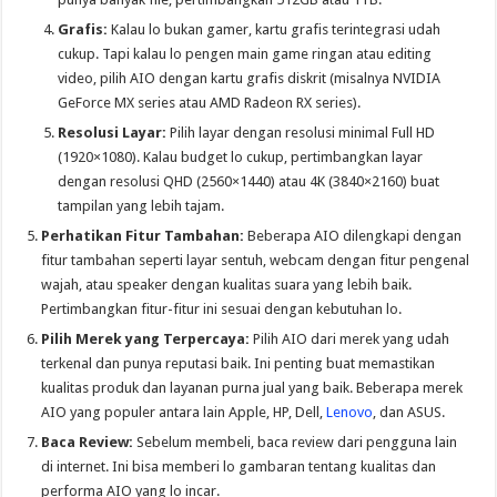
Grafis:
Kalau lo bukan gamer, kartu grafis terintegrasi udah
cukup. Tapi kalau lo pengen main game ringan atau editing
video, pilih AIO dengan kartu grafis diskrit (misalnya NVIDIA
GeForce MX series atau AMD Radeon RX series).
Resolusi Layar:
Pilih layar dengan resolusi minimal Full HD
(1920×1080). Kalau budget lo cukup, pertimbangkan layar
dengan resolusi QHD (2560×1440) atau 4K (3840×2160) buat
tampilan yang lebih tajam.
Perhatikan Fitur Tambahan:
Beberapa AIO dilengkapi dengan
fitur tambahan seperti layar sentuh, webcam dengan fitur pengenal
wajah, atau speaker dengan kualitas suara yang lebih baik.
Pertimbangkan fitur-fitur ini sesuai dengan kebutuhan lo.
Pilih Merek yang Terpercaya:
Pilih AIO dari merek yang udah
terkenal dan punya reputasi baik. Ini penting buat memastikan
kualitas produk dan layanan purna jual yang baik. Beberapa merek
AIO yang populer antara lain Apple, HP, Dell,
Lenovo
, dan ASUS.
Baca Review:
Sebelum membeli, baca review dari pengguna lain
di internet. Ini bisa memberi lo gambaran tentang kualitas dan
performa AIO yang lo incar.