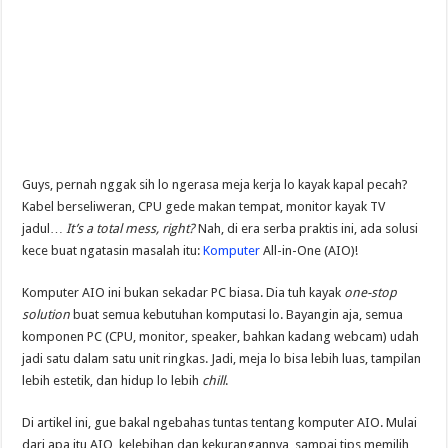
Guys, pernah nggak sih lo ngerasa meja kerja lo kayak kapal pecah?
Kabel berseliweran, CPU gede makan tempat, monitor kayak TV
jadul…
It’s a total mess, right?
Nah, di era serba praktis ini, ada solusi
kece buat ngatasin masalah itu:
Komputer
All-in-One (AIO)!
Komputer AIO ini bukan sekadar PC biasa. Dia tuh kayak
one-stop
solution
buat semua kebutuhan komputasi lo. Bayangin aja, semua
komponen PC (CPU, monitor, speaker, bahkan kadang webcam) udah
jadi satu dalam satu unit ringkas. Jadi, meja lo bisa lebih luas, tampilan
lebih estetik, dan hidup lo lebih
chill
.
Di artikel ini, gue bakal ngebahas tuntas tentang komputer AIO. Mulai
dari apa itu AIO, kelebihan dan kekurangannya, sampai tips memilih