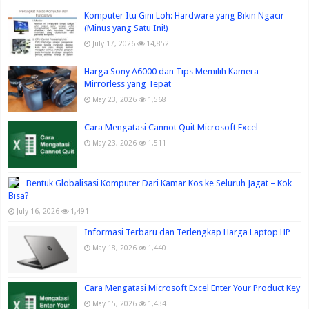
Komputer Itu Gini Loh: Hardware yang Bikin Ngacir
(Minus yang Satu Ini!)
July 17, 2026
14,852
Harga Sony A6000 dan Tips Memilih Kamera
Mirrorless yang Tepat
May 23, 2026
1,568
Cara Mengatasi Cannot Quit Microsoft Excel
May 23, 2026
1,511
Bentuk Globalisasi Komputer Dari Kamar Kos ke Seluruh Jagat – Kok
Bisa?
July 16, 2026
1,491
Informasi Terbaru dan Terlengkap Harga Laptop HP
May 18, 2026
1,440
Cara Mengatasi Microsoft Excel Enter Your Product Key
May 15, 2026
1,434