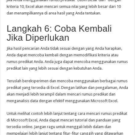
kriteria 10, Excel akan mencari semua nilai yang lebih besar dari 10
dan menampilkannya di area hasil yang Anda tentukan.
Langkah 6: Coba Kembali
Jika Diperlukan
Jika hasil pencarian Anda tidak sesuai dengan yang Anda harapkan,
Anda dapat mencoba kembali dengan memodifikasi kriteria atau
rumus predikat Anda. Anda juga dapat mencoba menggunakan rumus
predikat lain yang lebih sesuai dengan kebutuhan Anda.
Teruslah bereksperimen dan mencoba menggunakan berbagai rumus
predikat yang tersedia di Excel. Dengan latihan dan pengalaman, Anda
akan menjadi lebih terampil dalam mencari rumus predikat dan
menganalisis data dengan efektif menggunakan Microsoft Excel.
Untuk melihat contoh lebih lanjut tentang cara mencari rumus predikat
di Microsoft Excel, Anda dapat mencari tutorial dan panduan yang
tersedia online. Jangan ragu untuk menggali lebih dalam dan
mempelajari lebih lanjut tentang fitur-fitur canggih yang ditawarkan