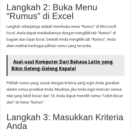
Langkah 2: Buka Menu
“Rumus” di Excel
Langkah selanjutnya adalah membuka menu “Rumus” di Microsoft
Excel. Anda dapat melakukannya dengan mengklik tab “Rumus” di
bagian atas layar Excel. Setelah Anda mengklik tab “Rumus”, Anda
akan melihat berbagai pilihan rumus yang tersedia.
Asal-usul Komputer Dari Bahasa Latin yang
Bikin Geleng-Geleng Kepala!
Pilihlah rumus yang sesuai dengan kriteria yang ingin Anda gunakan
dalam rumus predikat Anda. Misalnya, jika Anda ingin mencari semua
nilai yang lebih besar dari 10, Anda dapat memilih rumus “Lebih Besar
dari” di menu “Rumus”.
Langkah 3: Masukkan Kriteria
Anda