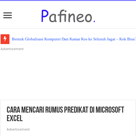
Bentuk Globalisasi Komputer Dari Kamar Kos ke Seluruh Jagat – Kok Bisa
Advertisement
Cara Mencari Rumus Predikat di Microsoft
Excel
Advertisement