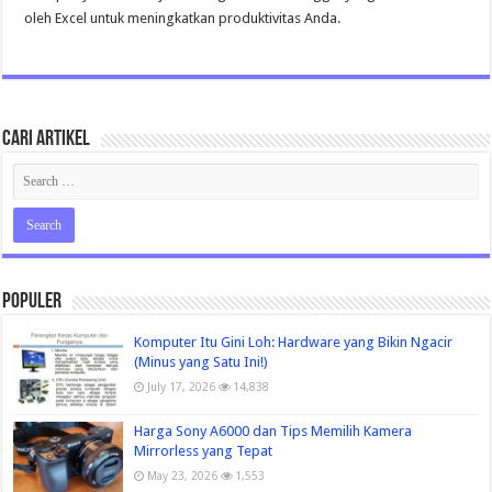
oleh Excel untuk meningkatkan produktivitas Anda.
Cari Artikel
Populer
Komputer Itu Gini Loh: Hardware yang Bikin Ngacir
(Minus yang Satu Ini!)
July 17, 2026
14,838
Harga Sony A6000 dan Tips Memilih Kamera
Mirrorless yang Tepat
May 23, 2026
1,553