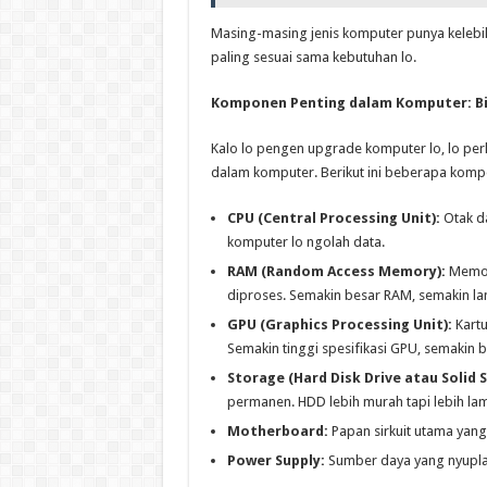
Masing-masing jenis komputer punya kelebih
paling sesuai sama kebutuhan lo.
Komponen Penting dalam Komputer: Bi
Kalo lo pengen upgrade komputer lo, lo pe
dalam komputer. Berikut ini beberapa kompo
CPU (Central Processing Unit):
Otak da
komputer lo ngolah data.
RAM (Random Access Memory):
Memori
diproses. Semakin besar RAM, semakin lan
GPU (Graphics Processing Unit):
Kartu
Semakin tinggi spesifikasi GPU, semakin b
Storage (Hard Disk Drive atau Solid S
permanen. HDD lebih murah tapi lebih lamb
Motherboard:
Papan sirkuit utama ya
Power Supply:
Sumber daya yang nyuplai