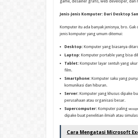
game, desainer grafis, web developer, dan m
Jenis-Jenis Komputer: Dari Desktop S
Komputer itu ada banyak jenisnya, bro. Gak 
jenis komputer yang umum ditemui:
Desktop:
Komputer yang biasanya ditaro
Laptop:
Komputer portable yang bisa di
Tablet:
Komputer layar sentuh yang ukura
film.
Smartphone:
Komputer saku yang punya 
komunikasi dan hiburan.
Server:
Komputer yang khusus dipake bua
perusahaan atau organisasi besar.
Supercomputer:
Komputer paling мощны
dipake buat penelitian ilmiah atau simulas
Cara Mengatasi Microsoft Ex