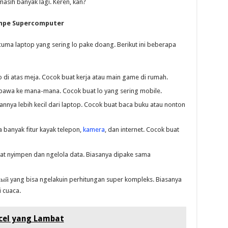
asih banyak lagi. Keren, kan?
ampe Supercomputer
cuma laptop yang sering lo pake doang. Berikut ini beberapa
 di atas meja. Cocok buat kerja atau main game di rumah.
bawa ke mana-mana. Cocok buat lo yang sering mobile.
nnya lebih kecil dari laptop. Cocok buat baca buku atau nonton
banyak fitur kayak telepon,
kamera
, dan internet. Cocok buat
t nyimpen dan ngelola data. Biasanya dipake sama
й yang bisa ngelakuin perhitungan super kompleks. Biasanya
i cuaca.
cel yang Lambat