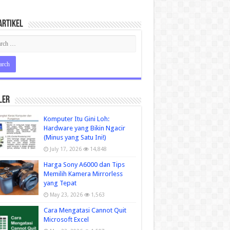
Artikel
ler
Komputer Itu Gini Loh:
Hardware yang Bikin Ngacir
(Minus yang Satu Ini!)
July 17, 2026
14,848
Harga Sony A6000 dan Tips
Memilih Kamera Mirrorless
yang Tepat
May 23, 2026
1,563
Cara Mengatasi Cannot Quit
Microsoft Excel