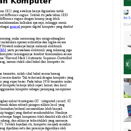
ke S
Ju