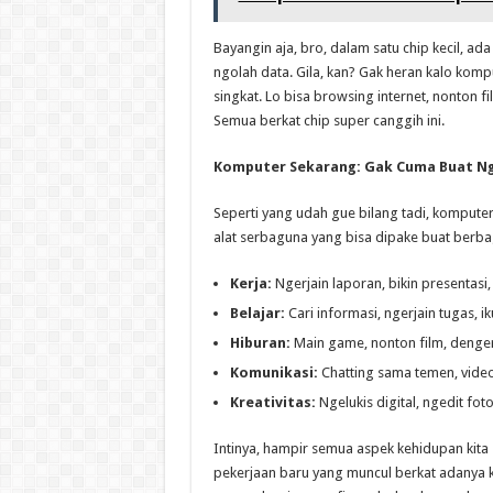
Bayangin aja, bro, dalam satu chip kecil, ad
ngolah data. Gila, kan? Gak heran kalo kom
singkat. Lo bisa browsing internet, nonton 
Semua berkat chip super canggih ini.
Komputer Sekarang: Gak Cuma Buat Ngi
Seperti yang udah gue bilang tadi, kompute
alat serbaguna yang bisa dipake buat berba
Kerja:
Ngerjain laporan, bikin presentasi,
Belajar:
Cari informasi, ngerjain tugas, ik
Hiburan:
Main game, nonton film, denger
Komunikasi:
Chatting sama temen, video c
Kreativitas:
Ngelukis digital, ngedit foto
Intinya, hampir semua aspek kehidupan kita
pekerjaan baru yang muncul berkat adanya k