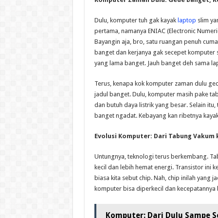
Dulu, komputer tuh gak kayak
laptop
slim ya
pertama, namanya ENIAC (Electronic Numeri
Bayangin aja, bro, satu ruangan penuh cuma 
banget dan kerjanya gak secepet komputer s
yang lama banget. Jauh banget deh sama la
Terus, kenapa kok komputer zaman dulu ged
jadul banget. Dulu, komputer masih pake t
dan butuh daya listrik yang besar. Selain i
banget ngadat. Kebayang kan ribetnya kaya
Evolusi Komputer: Dari Tabung Vakum k
Untungnya, teknologi terus berkembang. Tab
kecil dan lebih hemat energi. Transistor ini 
biasa kita sebut chip. Nah, chip inilah yang
komputer bisa diperkecil dan kecepatannya bi
Komputer: Dari Dulu Sampe Se