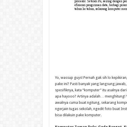
Yo, wassup guys! Pernah gak sih lo kepikiran,
pake ini? Pasti banyak yang langsung jawab, “
spesifiknya, kata “komputer” itu asalnya dar
apa hayooo? Artinya adalah… menghitung! Yep
awalnya cuma buat ngitung, sekarang kompute
ngerjain tugas sekolah, ngedit foto buat 
bisa dilakuin pake komputer.
Komputer Zaman Dulu: Gede Banget, Ke