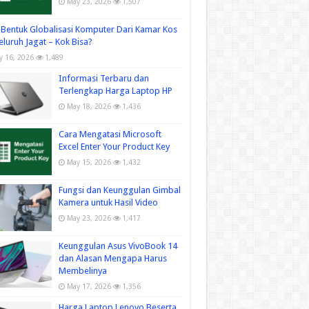
May 23, 2026
1,507
Bentuk Globalisasi Komputer Dari Kamar Kos
eluruh Jagat – Kok Bisa?
ly 16, 2026
1,489
Informasi Terbaru dan
Terlengkap Harga Laptop HP
May 18, 2026
1,436
Cara Mengatasi Microsoft
Excel Enter Your Product Key
May 15, 2026
1,432
Fungsi dan Keunggulan Gimbal
Kamera untuk Hasil Video
May 23, 2026
1,417
Keunggulan Asus VivoBook 14
dan Alasan Mengapa Harus
Membelinya
May 17, 2026
1,356
Harga Laptop Lenovo Beserta