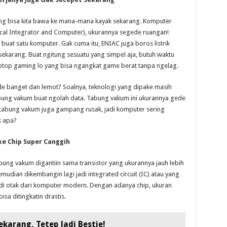
ng bisa kita bawa ke mana-mana kayak sekarang. Komputer
cal Integrator and Computer), ukurannya segede ruangan!
buat satu komputer. Gak cuma itu, ENIAC juga boros listrik
ekarang. Buat ngitung sesuatu yang simpel aja, butuh waktu
ptop gaming lo yang bisa ngangkat game berat tanpa ngelag.
e banget dan lemot? Soalnya, teknologi yang dipake masih
abung vakum buat ngolah data. Tabung vakum ini ukurannya gede
tu, tabung vakum juga gampang rusak, jadi komputer sering
k apa?
e Chip Super Canggih
ung vakum digantiin sama transistor yang ukurannya jauh lebih
kemudian dikembangin lagi jadi integrated circuit (IC) atau yang
 jadi otak dari komputer modern. Dengan adanya chip, ukuran
sa ditingkatin drastis.
karang, Tetep Jadi Bestie!