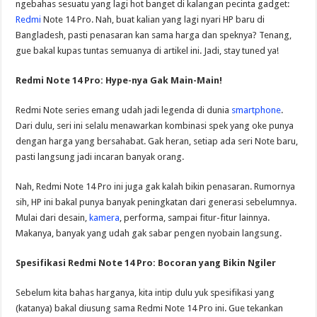
ngebahas sesuatu yang lagi hot banget di kalangan pecinta gadget:
Redmi
Note 14 Pro. Nah, buat kalian yang lagi nyari HP baru di
Bangladesh, pasti penasaran kan sama harga dan speknya? Tenang,
gue bakal kupas tuntas semuanya di artikel ini. Jadi, stay tuned ya!
Redmi Note 14 Pro: Hype-nya Gak Main-Main!
Redmi Note series emang udah jadi legenda di dunia
smartphone
.
Dari dulu, seri ini selalu menawarkan kombinasi spek yang oke punya
dengan harga yang bersahabat. Gak heran, setiap ada seri Note baru,
pasti langsung jadi incaran banyak orang.
Nah, Redmi Note 14 Pro ini juga gak kalah bikin penasaran. Rumornya
sih, HP ini bakal punya banyak peningkatan dari generasi sebelumnya.
Mulai dari desain,
kamera
, performa, sampai fitur-fitur lainnya.
Makanya, banyak yang udah gak sabar pengen nyobain langsung.
Spesifikasi Redmi Note 14 Pro: Bocoran yang Bikin Ngiler
Sebelum kita bahas harganya, kita intip dulu yuk spesifikasi yang
(katanya) bakal diusung sama Redmi Note 14 Pro ini. Gue tekankan