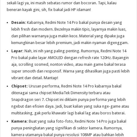
sekali lagi ya, ini masih sebatas rumor dan bocoran. Tapi, kalau
beneran kayak gini, sih, fix bakal jadi HP idaman!
Desain:
Kabarnya, Redmi Note 14 Pro bakal punya desain yang
lebih fresh dan modern. Bezelnya makin tipis, layarnya makin luas,
dan pilihan warnanya juga makin kece. Material yang dipake juga
kemungkinan besar lebih premium, jadi makin nyaman digenggam.
Layar:
Nah, ini nih yang paling penting. Rumornya, Redmi Note 14
Pro bakal pake layar AMOLED dengan refresh rate 120Hz. Bayangin
aja, scrolling sosmed, nonton video, atau main game bakal terasa
super smooth dan responsif. Warna yang dihasilkan juga pasti lebih
vibrant dan detail. Mantap!
Chipset:
Urusan performa, Redmi Note 14 Pro kabarnya bakal
ditenagai sama chipset MediaTek Dimensity terbaru atau
Snapdragon seri 7. Chipset ini diklaim punya performa yang lebih
ngebut dan efisien daya. Jadi, buat kalian yang suka nge-game atau
multitasking, gak perlu khawatir lagi bakal lag atau boros baterai.
Kamera:
Buat yang suka foto-foto, Redmi Note 14 Pro juga bakal
punya peningkatan yang signifikan di sektor kamera. Rumornya,
kamera utamanya bakal punya resolusi 108MP atau bahkan lebih