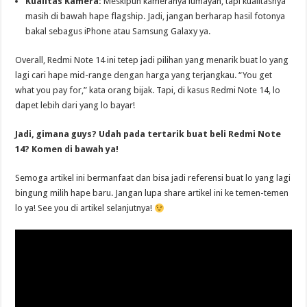
Kualitas Kamera:
Meskipun kameranya lumayan, tapi kualitasnya
masih di bawah hape flagship. Jadi, jangan berharap hasil fotonya
bakal sebagus iPhone atau Samsung Galaxy ya.
Overall, Redmi Note 14 ini tetep jadi pilihan yang menarik buat lo yang
lagi cari hape mid-range dengan harga yang terjangkau. “You get
what you pay for,” kata orang bijak. Tapi, di kasus Redmi Note 14, lo
dapet lebih dari yang lo bayar!
Jadi, gimana guys? Udah pada tertarik buat beli Redmi Note
14? Komen di bawah ya!
Semoga artikel ini bermanfaat dan bisa jadi referensi buat lo yang lagi
bingung milih hape baru. Jangan lupa share artikel ini ke temen-temen
lo ya! See you di artikel selanjutnya!