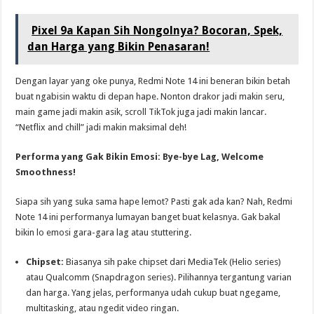
Pixel 9a Kapan Sih Nongolnya? Bocoran, Spek,
dan Harga yang Bikin Penasaran!
Dengan layar yang oke punya, Redmi Note 14 ini beneran bikin betah
buat ngabisin waktu di depan hape. Nonton drakor jadi makin seru,
main game jadi makin asik, scroll TikTok juga jadi makin lancar.
“Netflix and chill” jadi makin maksimal deh!
Performa yang Gak Bikin Emosi: Bye-bye Lag, Welcome
Smoothness!
Siapa sih yang suka sama hape lemot? Pasti gak ada kan? Nah, Redmi
Note 14 ini performanya lumayan banget buat kelasnya. Gak bakal
bikin lo emosi gara-gara lag atau stuttering.
Chipset:
Biasanya sih pake chipset dari MediaTek (Helio series)
atau Qualcomm (Snapdragon series). Pilihannya tergantung varian
dan harga. Yang jelas, performanya udah cukup buat ngegame,
multitasking, atau ngedit video ringan.