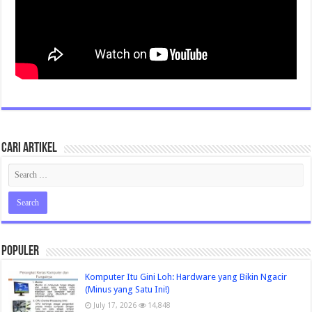
Cari Artikel
Populer
Komputer Itu Gini Loh: Hardware yang Bikin Ngacir
(Minus yang Satu Ini!)
July 17, 2026
14,848