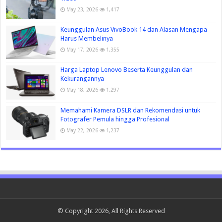
May 23, 2026
1,417
Keunggulan Asus VivoBook 14 dan Alasan Mengapa
Harus Membelinya
May 17, 2026
1,355
Harga Laptop Lenovo Beserta Keunggulan dan
Kekurangannya
May 18, 2026
1,297
Memahami Kamera DSLR dan Rekomendasi untuk
Fotografer Pemula hingga Profesional
May 22, 2026
1,237
© Copyright 2026, All Rights Reserved