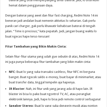
baterai yang bisa memperpanjang umur baterai. Jadi, lo bisa lebih
hemat dalam penggunaan daya.
Dengan baterai yang awet dan fitur fast charging, Redmi Note 14 ini
beneran jadi andalan buat nemenin aktivitas lo seharian. Gak perlu
panik cari charger, gak perlu khawatir kehabisan baterai di tengah
jalan. “Time is precious,” kata pepatah. Jadi, jangan buang waktu lo
buat ngecas hape terus-terusan!
Fitur Tambahan yang Bikin Makin Cinta:
Selain fitur-fitur utama yang udah gue sebutin di atas, Redmi Note 14
ini juga punya beberapa fitur tambahan yang bikin makin cinta:
NFC:
Buat lo yang suka transaksi cashless, fitur NFC ini berguna
banget. Buat ngecek saldo e-money, buat bayar di minimarket, atau
buat transfer data, tinggal tempelin aja hapenya.
IR Blaster:
Nah, ini fitur unik yang jarang ada di hape lain. IR
blaster ini bisa lo pake buat ngontrol TV, AC, atau perangkat
elektronik lainnya. Jadi, hape lo bisa jadi remote control serbaguna!
Speaker Stereo:
Buat lo yang suka dengerin musik atau nonton