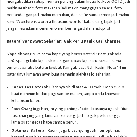
mengabadikan setiap momen penting dalam hidup lo. Foto OOTD jadi
makin aesthetic, foto makanan jadi makin menggugah selera, foto
pemandangan jadi makin memukau, dan selfie sama temen jadi makin
seru. “A picture is worth a thousand words,” kata orang bijak. Jadi,
jangan lewatkan momen-momen berharga dalam hidup lo!
Baterai yang Awet Seharian: Gak Perlu Panik Cari Charger!
Siapa sih yang suka sama hape yang boros baterai? Pasti gak ada
kan? Apalagi kalo lagi asik main game atau lagi seru-seruan sama
temen, tiba-tiba baterai lowbat. Kan gak lucu! Nah, Redmi Note 14 ini
baterainya lumayan awet buat nemenin aktivitas lo seharian.
Kapasitas Baterai:
Biasanya sih di atas 4500 mAh. Udah cukup
buat nemenin lo dari pagi sampe malem, tanpa perlu khawatir
kehabisan baterai.
Fast Charging:
Nah, ini yang penting! Redmi biasanya ngasih fitur
fast charging yang lumayan kenceng. Jadi, lo gak perlu nunggu
lama buat ngecas hape sampe penuh.
Optimasi Baterai:
Redmi juga biasanya ngasih fitur optimasi