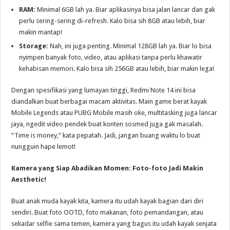
RAM:
Minimal 6GB lah ya. Biar aplikasinya bisa jalan lancar dan gak
perlu sering-sering di-refresh. Kalo bisa sih 8GB atau lebih, biar
makin mantap!
Storage:
Nah, ini juga penting. Minimal 128GB lah ya. Biar lo bisa
nyimpen banyak foto, video, atau aplikasi tanpa perlu khawatir
kehabisan memori. Kalo bisa sih 256GB atau lebih, biar makin lega!
Dengan spesifikasi yang lumayan tinggi, Redmi Note 14 ini bisa
diandalkan buat berbagai macam aktivitas. Main game berat kayak
Mobile Legends atau PUBG Mobile masih oke, multitasking juga lancar
jaya, ngedit video pendek buat konten sosmed juga gak masalah.
“Time is money,” kata pepatah. Jadi, jangan buang waktu lo buat
nungguin hape lemot!
Kamera yang Siap Abadikan Momen: Foto-foto Jadi Makin
Aesthetic!
Buat anak muda kayak kita, kamera itu udah kayak bagian dari diri
sendiri. Buat foto OOTD, foto makanan, foto pemandangan, atau
sekadar selfie sama temen, kamera yang bagus itu udah kayak senjata