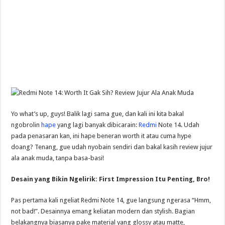
Yo what’s up, guys! Balik lagi sama gue, dan kali ini kita bakal
ngobrolin
hape
yang lagi banyak dibicarain:
Redmi
Note 14. Udah
pada penasaran kan, ini hape beneran worth it atau cuma hype
doang? Tenang, gue udah nyobain sendiri dan bakal kasih review jujur
ala anak muda, tanpa basa-basi!
Desain yang Bikin Ngelirik: First Impression Itu Penting, Bro!
Pas pertama kali ngeliat Redmi Note 14, gue langsung ngerasa “Hmm,
not bad!”. Desainnya emang keliatan modern dan stylish. Bagian
belakangnya biasanya pake material yang glossy atau matte,