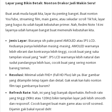
Layar yang Bikin Betah: Nonton Drakor Jadi Makin Seru!
Buat anak muda kayak kita, layar itu penting banget. Buat nonton
YouTube, streaming film, main game, atau sekadar scroll TikTok, layar
yang bagus itu udah kayak kebutuhan primer. Nah, Redmi Note 14 ini
layarnya udah lumayan banget buat memenuhi kebutuhan kita.
Jenis Layar:
Biasanya sih pake panel AMOLED atau IPS LCD.
Keduanya punya kelebihan masing-masing. AMOLED warnanya
lebih vibrant dan kontrasnya lebih tinggi, cocok buat yang suka
tampilan visual yang “wah”. IPS LCD warnanya lebih natural dan
sudut pandangnya lebih luas, cocok buat yang sering nonton
bareng temen.
Resolusi:
Minimal udah FHD+ (Full HD Plus) lah ya. Biar gambar
yang ditampilin tetep tajam dan detail. Gak enak kan kalo nonton
film tapi gambarnya burem?
Refresh Rate:
Nah, ini yang lagi banyak diperhatiin. Refresh rate
yang tinggi (90Hz atau 120Hz) bikin tampilan layar jadi lebih smooth
dan responsif. Cocok banget buat main game atau scroll sosmed.
Dijamin gak bakal nyesel deh!