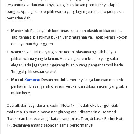
tergantung varian warnanya. Yang jelas, kesan premiumnya dapet
banget. Apalagi kalo lo pilih warna yang lagi ngetren, auto jadi pusat
perhatian dah.
Material:
Biasanya sih kombinasi kaca dan plastik polikarbonat.
Tapi tenang, plastiknya bukan yang murahan ya. Tetep kerasa kokoh
dan nyaman digenggam.
Warna:
Nah, ini dia yang seru! Redmi biasanya ngasih banyak
pilihan warna yang kekinian. Ada yang kalem buat lo yang suka
elegan, ada juga yang ngejreng buat lo yang pengen tampil beda.
Tinggal pilih sesuai selera!
Modul
Kamera
:
Desain modul kameranya juga lumayan menarik
perhatian. Biasanya sih disusun vertikal dan dikasih aksen yang bikin
makin kece.
Overall, dari segi desain, Redmi Note 14 ini udah oke banget. Gak
malu-maluin buat dibawa nongkrong atau dipamerin di sosmed.
“Looks can be deceiving,” kata orang bijak. Tapi, di kasus Redmi Note
14, desainnya emang sepadan sama performanya!