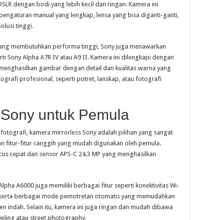
SLR dengan bodi yang lebih kecil dan ringan. Kamera ini
pengaturan manual yang lengkap, lensa yang bisa diganti-ganti,
usi tinggi.
 yang membutuhkan performa tinggi, Sony juga menawarkan
ti Sony Alpha A7R IV atau A9 II. Kamera ini dilengkapi dengan
menghasilkan gambar dengan detail dan kualitas warna yang
ografi profesional, seperti potret, lanskap, atau fotografi
 Sony untuk Pemula
fotografi, kamera mirrorless Sony adalah pilihan yang sangat
an fitur-fitur canggih yang mudah digunakan oleh pemula.
ocus cepat dan sensor APS-C 24.3 MP yang menghasilkan
lpha A6000 juga memiliki berbagai fitur seperti konektivitas Wi-
h, serta berbagai mode pemotretan otomatis yang memudahkan
ndah. Selain itu, kamera ini juga ringan dan mudah dibawa
ling atau street photography.