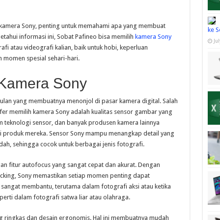
 kamera Sony, penting untuk memahami apa yang membuat
ke S
tahui informasi ini, Sobat Pafineo bisa memilih
kamera Sony
Ju
i atau videografi kalian, baik untuk hobi, keperluan
 momen spesial sehari-hari.
 Kamera Sony
an yang membuatnya menonjol di pasar kamera digital. Salah
er memilih kamera Sony adalah kualitas sensor gambar yang
am teknologi sensor, dan banyak produsen kamera lainnya
i produk mereka. Sensor Sony mampu menangkap detail yang
dah, sehingga cocok untuk berbagai jenis fotografi.
gan fitur autofocus yang sangat cepat dan akurat. Dengan
racking, Sony memastikan setiap momen penting dapat
 sangat membantu, terutama dalam fotografi aksi atau ketika
rti dalam fotografi satwa liar atau olahraga.
g ringkas dan desain ergonomis. Hal ini membuatnya mudah