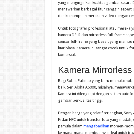
yang menginginkan kualitas gambar setara D
menawarkan berbagai fitur canggih seperti 
dan kemampuan merekam video dengan resol
Untuk fotografer profesional atau mereka
kamera DSLR dan mirrorless full-frame seper
sensor full-frame yang besar, yang mampu 
luar biasa. Kamera ini sangat cocok untuk fot
komersial.
Kamera Mirrorless
Bagi Sobat Pafineo yang baru memulai hobi 
baik. Seri Alpha A6000, misalnya, menawark
Kamera ini dilengkapi dengan sistem autof
gambar berkualitas tinggi.
Dengan harga yang relatif terjangkau, Sony A
Fi dan NFC untuk transfer foto yang muda
pemula dalam
mengabadikan
momen-momen i
ke mana-mana, membuatnya ideal untuk trave