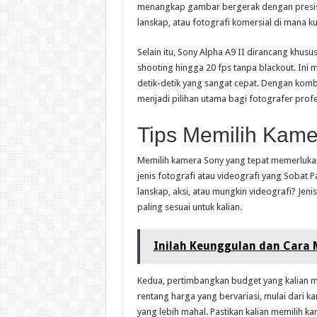
menangkap gambar bergerak dengan presisi t
lanskap, atau fotografi komersial di mana k
Selain itu, Sony Alpha A9 II dirancang khus
shooting hingga 20 fps tanpa blackout. In
detik-detik yang sangat cepat. Dengan kombi
menjadi pilihan utama bagi fotografer pro
Tips Memilih Kame
Memilih kamera Sony yang tepat memerlukan
jenis fotografi atau videografi yang Sobat P
lanskap, aksi, atau mungkin videografi? Jen
paling sesuai untuk kalian.
Inilah Keunggulan dan Cara 
Kedua, pertimbangkan budget yang kalian m
rentang harga yang bervariasi, mulai dari k
yang lebih mahal. Pastikan kalian memilih 