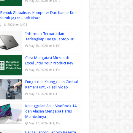
May 23, 2026
1,510
Bentuk Globalisasi Komputer Dari Kamar Kos
eluruh Jagat – Kok Bisa?
ly 16, 2026
1,491
Informasi Terbaru dan
Terlengkap Harga Laptop HP
May 18, 2026
1,440
Cara Mengatasi Microsoft
Excel Enter Your Product Key
May 15, 2026
1,434
Fungsi dan Keunggulan Gimbal
Kamera untuk Hasil Video
May 23, 2026
1,419
Keunggulan Asus VivoBook 14
dan Alasan Mengapa Harus
Membelinya
May 17, 2026
1,359
Harga Laptop Lenovo Beserta