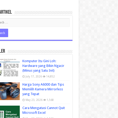
Artikel
ler
Komputer Itu Gini Loh:
Hardware yang Bikin Ngacir
(Minus yang Satu Ini!)
July 17, 2026
14,852
Harga Sony A6000 dan Tips
Memilih Kamera Mirrorless
yang Tepat
May 23, 2026
1,568
Cara Mengatasi Cannot Quit
Microsoft Excel