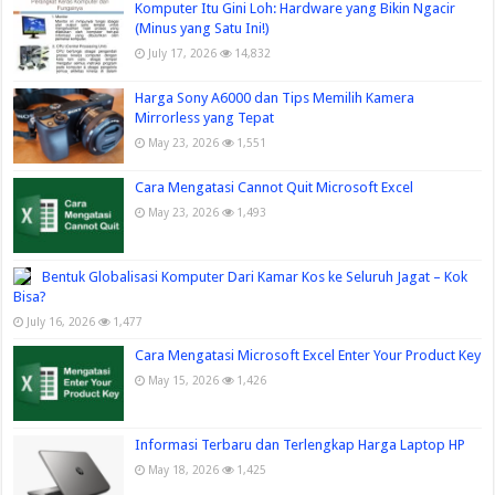
Komputer Itu Gini Loh: Hardware yang Bikin Ngacir
(Minus yang Satu Ini!)
July 17, 2026
14,832
Harga Sony A6000 dan Tips Memilih Kamera
Mirrorless yang Tepat
May 23, 2026
1,551
Cara Mengatasi Cannot Quit Microsoft Excel
May 23, 2026
1,493
Bentuk Globalisasi Komputer Dari Kamar Kos ke Seluruh Jagat – Kok
Bisa?
July 16, 2026
1,477
Cara Mengatasi Microsoft Excel Enter Your Product Key
May 15, 2026
1,426
Informasi Terbaru dan Terlengkap Harga Laptop HP
May 18, 2026
1,425