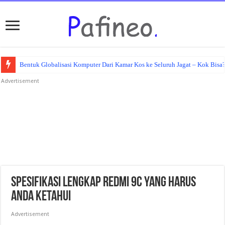
Bentuk Globalisasi Komputer Dari Kamar Kos ke Seluruh Jagat – Kok Bisa
Advertisement
Spesifikasi Lengkap Redmi 9C yang Harus
Anda Ketahui
Advertisement