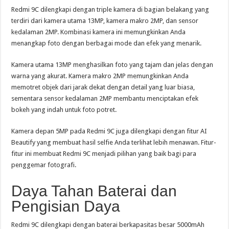
Redmi 9C dilengkapi dengan triple kamera di bagian belakang yang
terdiri dari kamera utama 13MP, kamera makro 2MP, dan sensor
kedalaman 2MP. Kombinasi kamera ini memungkinkan Anda
menangkap foto dengan berbagai mode dan efek yang menarik.
Kamera utama 13MP menghasilkan foto yang tajam dan jelas dengan
warna yang akurat. Kamera makro 2MP memungkinkan Anda
memotret objek dari jarak dekat dengan detail yang luar biasa,
sementara sensor kedalaman 2MP membantu menciptakan efek
bokeh yang indah untuk foto potret.
Kamera depan 5MP pada Redmi 9C juga dilengkapi dengan fitur AI
Beautify yang membuat hasil selfie Anda terlihat lebih menawan. Fitur-
fitur ini membuat Redmi 9C menjadi pilihan yang baik bagi para
penggemar fotografi.
Daya Tahan Baterai dan
Pengisian Daya
Redmi 9C dilengkapi dengan baterai berkapasitas besar 5000mAh