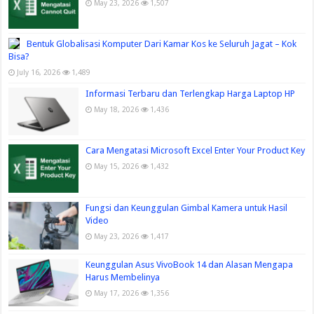
May 23, 2026
1,507
Bentuk Globalisasi Komputer Dari Kamar Kos ke Seluruh Jagat – Kok
Bisa?
July 16, 2026
1,489
Informasi Terbaru dan Terlengkap Harga Laptop HP
May 18, 2026
1,436
Cara Mengatasi Microsoft Excel Enter Your Product Key
May 15, 2026
1,432
Fungsi dan Keunggulan Gimbal Kamera untuk Hasil
Video
May 23, 2026
1,417
Keunggulan Asus VivoBook 14 dan Alasan Mengapa
Harus Membelinya
May 17, 2026
1,356