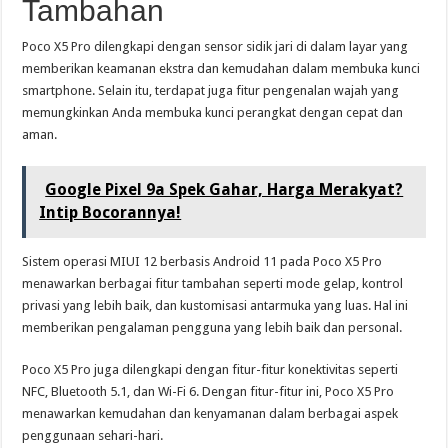
Tambahan
Poco X5 Pro dilengkapi dengan sensor sidik jari di dalam layar yang
memberikan keamanan ekstra dan kemudahan dalam membuka kunci
smartphone. Selain itu, terdapat juga fitur pengenalan wajah yang
memungkinkan Anda membuka kunci perangkat dengan cepat dan
aman.
Google Pixel 9a Spek Gahar, Harga Merakyat?
Intip Bocorannya!
Sistem operasi MIUI 12 berbasis Android 11 pada Poco X5 Pro
menawarkan berbagai fitur tambahan seperti mode gelap, kontrol
privasi yang lebih baik, dan kustomisasi antarmuka yang luas. Hal ini
memberikan pengalaman pengguna yang lebih baik dan personal.
Poco X5 Pro juga dilengkapi dengan fitur-fitur konektivitas seperti
NFC, Bluetooth 5.1, dan Wi-Fi 6. Dengan fitur-fitur ini, Poco X5 Pro
menawarkan kemudahan dan kenyamanan dalam berbagai aspek
penggunaan sehari-hari.