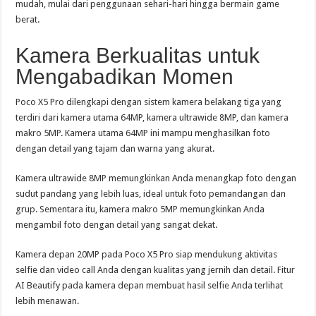
mudah, mulai dari penggunaan sehari-hari hingga bermain game
berat.
Kamera Berkualitas untuk
Mengabadikan Momen
Poco X5 Pro dilengkapi dengan sistem kamera belakang tiga yang
terdiri dari kamera utama 64MP, kamera ultrawide 8MP, dan kamera
makro 5MP. Kamera utama 64MP ini mampu menghasilkan foto
dengan detail yang tajam dan warna yang akurat.
Kamera ultrawide 8MP memungkinkan Anda menangkap foto dengan
sudut pandang yang lebih luas, ideal untuk foto pemandangan dan
grup. Sementara itu, kamera makro 5MP memungkinkan Anda
mengambil foto dengan detail yang sangat dekat.
Kamera depan 20MP pada Poco X5 Pro siap mendukung aktivitas
selfie dan video call Anda dengan kualitas yang jernih dan detail. Fitur
AI Beautify pada kamera depan membuat hasil selfie Anda terlihat
lebih menawan.