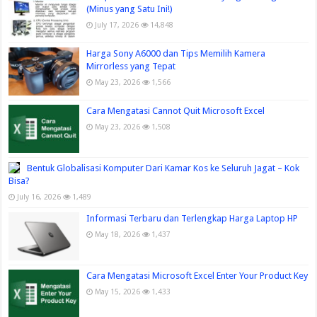
(Minus yang Satu Ini!)
July 17, 2026
14,848
Harga Sony A6000 dan Tips Memilih Kamera
Mirrorless yang Tepat
May 23, 2026
1,566
Cara Mengatasi Cannot Quit Microsoft Excel
May 23, 2026
1,508
Bentuk Globalisasi Komputer Dari Kamar Kos ke Seluruh Jagat – Kok
Bisa?
July 16, 2026
1,489
Informasi Terbaru dan Terlengkap Harga Laptop HP
May 18, 2026
1,437
Cara Mengatasi Microsoft Excel Enter Your Product Key
May 15, 2026
1,433