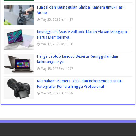
Fungsi dan Keunggulan Gimbal Kamera untuk Hasil
Video
May 23, 2026
1,417
Keunggulan Asus VivoBook 14 dan Alasan Mengapa
Harus Membelinya
May 17, 2026
1,358
Harga Laptop Lenovo Beserta Keunggulan dan
Kekurangannya
May 18, 2026
1,297
Memahami Kamera DSLR dan Rekomendasi untuk
Fotografer Pemula hingga Profesional
May 22, 2026
1,238