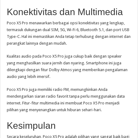
Konektivitas dan Multimedia
Poco X5 Pro menawarkan berbagai opsi konektivitas yang lengkap,
termasuk dukungan dual SIM, 5G, Wi-Fi 6, Bluetooth 5.1, dan port USB
Type-C. Hal ini memastikan Anda tetap terhubung dengan internet dan
perangkat lainnya dengan mudah.
Kualitas audio pada Poco X5 Pro juga cukup baik dengan speaker
yang menghasilkan suara jernih dan nyaring. Smartphone ini juga
dilengkapi dengan fitur Dolby Atmos yang memberikan pengalaman
audio yang lebih imersif.
Poco X5 Pro juga memiliki radio FM, memungkinkan Anda
mendengarkan siaran radio favorit tanpa perlu menggunakan data
internet. Fitur-fitur multimedia ini membuat Poco X5 Pro menjadi
pilihan yang menyenangkan untuk hiburan sehari-hari.
Kesimpulan
Secara keseluruhan, Poco X5 Pro adalah pilihan yang sangat baik bagi